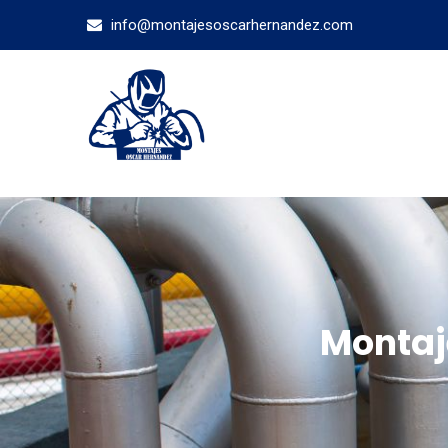
info@montajesoscarhernandez.com
Montaj