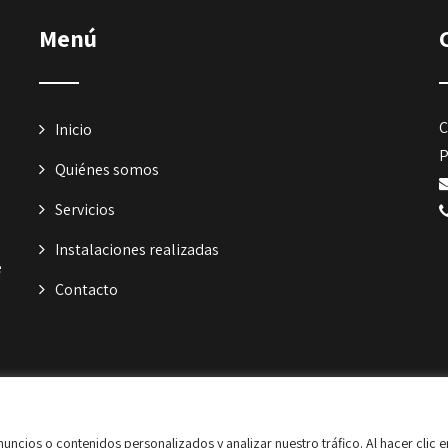
Menú
C
Inicio
P
Quiénes somos
Servicios
Instalaciones realizadas
e
Contacto
o legal y Privacidad
|
Accesibilidad
ncios o contenidos personalizados y analizar nuestro tráfico. Al hacer clic 