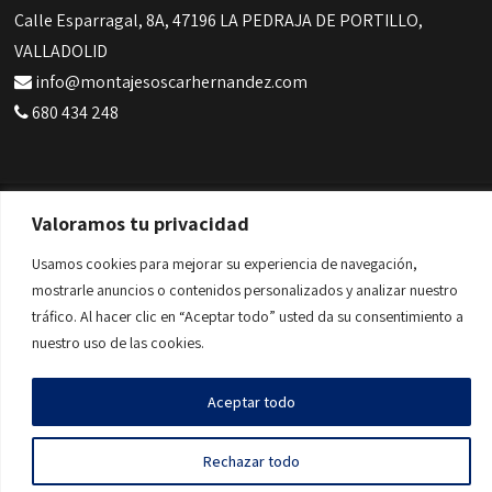
Calle Esparragal, 8A, 47196 LA PEDRAJA DE PORTILLO,
VALLADOLID
info@montajesoscarhernandez.com
680 434 248
Valoramos tu privacidad
© Copyright 2025 | Montajes Oscar Hernández |
Aviso legal
y Privacidad
|
Accesibilidad
Usamos cookies para mejorar su experiencia de navegación,
mostrarle anuncios o contenidos personalizados y analizar nuestro
Diseñado por
Citiservi Media
tráfico. Al hacer clic en “Aceptar todo” usted da su consentimiento a
nuestro uso de las cookies.
Aceptar todo
Rechazar todo